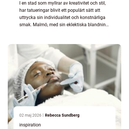
I en stad som myllrar av kreativitet och stil,
har tatueringar blivit ett populärt sätt att
uttrycka sin individualitet och konstnärliga
smak. Malmö, med sin eklektiska blandning
av gammalt och nytt, erbjuder en bred palett
av tal...
02 maj 2026
Rebecca Sundberg
inspiration