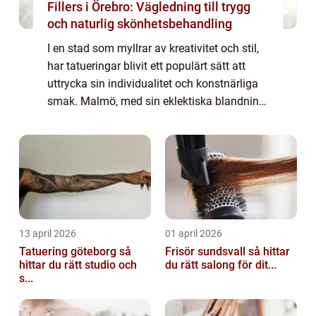
Fillers i Örebro: Vägledning till trygg
och naturlig skönhetsbehandling
I en stad som myllrar av kreativitet och stil,
har tatueringar blivit ett populärt sätt att
uttrycka sin individualitet och konstnärliga
smak. Malmö, med sin eklektiska blandning
av gammalt och nytt, erbjuder en bred palett
av tal...
13 april 2026
01 april 2026
Tatuering göteborg så
Frisör sundsvall så hittar
hittar du rätt studio och
du rätt salong för dit...
s...