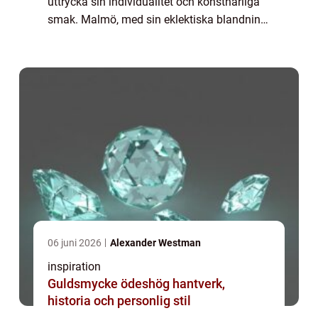
uttrycka sin individualitet och konstnärliga
smak. Malmö, med sin eklektiska blandning
av gammalt och nytt, erbjuder en bred palett
av tal...
06 juni 2026
Alexander Westman
inspiration
Guldsmycke ödeshög hantverk,
historia och personlig stil