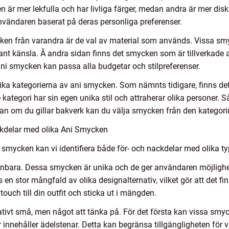
är mer lekfulla och har livliga färger, medan andra är mer diskr
 användaren baserat på deras personliga preferenser.
ken från varandra är de val av material som används. Vissa smyc
legant känsla. Å andra sidan finns det smycken som är tillverkade
tt ani smycken kan passa alla budgetar och stilpreferenser.
lika kategorierna av ani smycken. Som nämnts tidigare, finns de
 kategori har sin egen unika stil och attraherar olika personer. 
an om du gillar bakverk kan du välja smycken från den kategorin 
ckdelar med olika Ani Smycken
smycken kan vi identifiera både för- och nackdelar med olika ty
bara. Dessa smycken är unika och de ger användaren möjlighet 
ns en stor mångfald av olika designalternativ, vilket gör att det 
ouch till din outfit och sticka ut i mängden.
ivt små, men något att tänka på. För det första kan vissa smyc
ler innehåller ädelstenar. Detta kan begränsa tillgängligheten fö