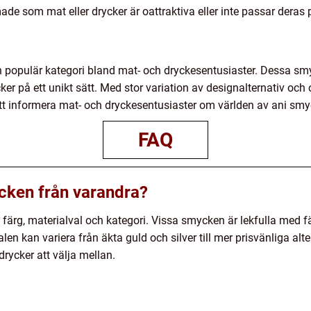
 som mat eller drycker är oattraktiva eller inte passar deras pe
n populär kategori bland mat- och dryckesentusiaster. Dessa sm
er på ett unikt sätt. Med stor variation av designalternativ och o
l att informera mat- och dryckesentusiaster om världen av ani sm
FAQ
ycken från varandra?
n, färg, materialval och kategori. Vissa smycken är lekfulla med
len kan variera från äkta guld och silver till mer prisvänliga alt
drycker att välja mellan.