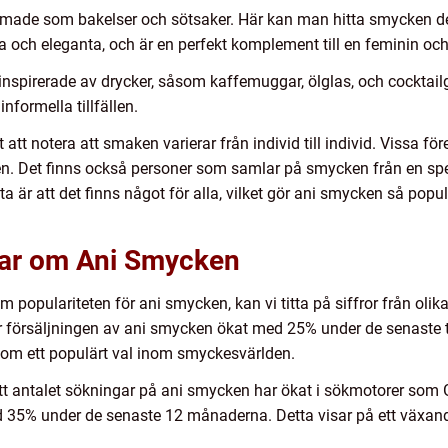
rmade som bakelser och sötsaker. Här kan man hitta smycken d
och eleganta, och är en perfekt komplement till en feminin och 
inspirerade av drycker, såsom kaffemuggar, ölglas, och cocktail
nformella tillfällen.
igt att notera att smaken varierar från individ till individ. Vissa
 Det finns också personer som samlar på smycken från en specif
 är att det finns något för alla, vilket gör ani smycken så popu
gar om Ani Smycken
m populariteten för ani smycken, kan vi titta på siffror från olik
försäljningen av ani smycken ökat med 25% under de senaste två
som ett populärt val inom smyckesvärlden.
tt antalet sökningar på ani smycken har ökat i sökmotorer som 
 35% under de senaste 12 månaderna. Detta visar på ett växande