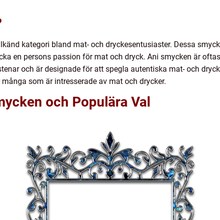
?
 välkänd kategori bland mat- och dryckesentusiaster. Dessa smyck
cka en persons passion för mat och dryck. Ani smycken är oftast
lstenar och är designade för att spegla autentiska mat- och dry
r många som är intresserade av mat och drycker.
Smycken och Populära Val