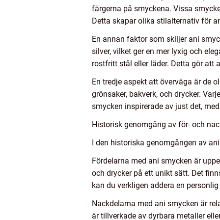
färgerna på smyckena. Vissa smycken 
Detta skapar olika stilalternativ för
En annan faktor som skiljer ani smyc
silver, vilket ger en mer lyxig och e
rostfritt stål eller läder. Detta gör a
En tredje aspekt att överväga är de o
grönsaker, bakverk, och drycker. Varje
smycken inspirerade av just det, med
Historisk genomgång av för- och na
I den historiska genomgången av ani 
Fördelarna med ani smycken är uppen
och drycker på ett unikt sätt. Det fin
kan du verkligen addera en personlig t
Nackdelarna med ani smycken är relat
är tillverkade av dyrbara metaller el