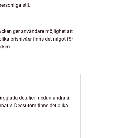
rsonliga stil.
ycken ger användare möjlighet att
lika prisnivåer finns det något för
ycken.
 färgglada detaljer medan andra är
ernativ. Dessutom finns det olika