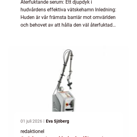
Återfuktande serum: Ett djupdyk i
hudvårdens effektiva vätskehamn Inledning:
Huden är vår främsta barriär mot omvärlden
och behovet av att hålla den väl återfuktad
och frisk är av högsta vikt. Ett återfuktande
serum har blivit en central del av många...
01 juli 2026
Eva Sjöberg
redaktionel