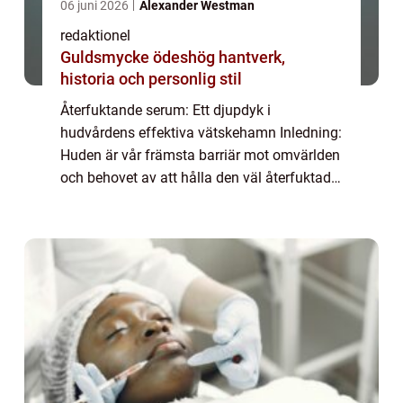
06 juni 2026
Alexander Westman
redaktionel
Guldsmycke ödeshög hantverk,
historia och personlig stil
Återfuktande serum: Ett djupdyk i
hudvårdens effektiva vätskehamn Inledning:
Huden är vår främsta barriär mot omvärlden
och behovet av att hålla den väl återfuktad
och frisk är av högsta vikt. Ett återfuktande
serum har blivit en central del av många...