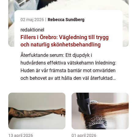
02 maj 2026
Rebecca Sundberg
redaktionel
Fillers i Örebro: Vägledning till trygg
och naturlig skönhetsbehandling
Återfuktande serum: Ett djupdyk i
hudvårdens effektiva vätskehamn Inledning:
Huden är vår främsta barriär mot omvärlden
och behovet av att hålla den väl återfuktad
och frisk är av högsta vikt. Ett återfuktande
serum har blivit en central del av många...
13 april 2026
01 april 2026