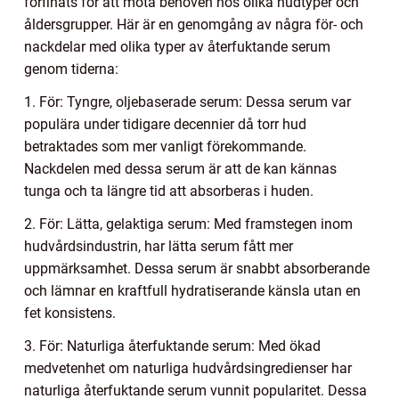
förfinats för att möta behoven hos olika hudtyper och
åldersgrupper. Här är en genomgång av några för- och
nackdelar med olika typer av återfuktande serum
genom tiderna:
1. För: Tyngre, oljebaserade serum: Dessa serum var
populära under tidigare decennier då torr hud
betraktades som mer vanligt förekommande.
Nackdelen med dessa serum är att de kan kännas
tunga och ta längre tid att absorberas i huden.
2. För: Lätta, gelaktiga serum: Med framstegen inom
hudvårdsindustrin, har lätta serum fått mer
uppmärksamhet. Dessa serum är snabbt absorberande
och lämnar en kraftfull hydratiserande känsla utan en
fet konsistens.
3. För: Naturliga återfuktande serum: Med ökad
medvetenhet om naturliga hudvårdsingredienser har
naturliga återfuktande serum vunnit popularitet. Dessa