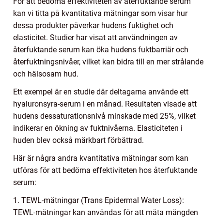
För att bedöma effektiviteten av återfuktande serum
kan vi titta på kvantitativa mätningar som visar hur
dessa produkter påverkar hudens fuktighet och
elasticitet. Studier har visat att användningen av
återfuktande serum kan öka hudens fuktbarriär och
återfuktningsnivåer, vilket kan bidra till en mer strålande
och hälsosam hud.
Ett exempel är en studie där deltagarna använde ett
hyaluronsyra-serum i en månad. Resultaten visade att
hudens dessaturationsnivå minskade med 25%, vilket
indikerar en ökning av fuktnivåerna. Elasticiteten i
huden blev också märkbart förbättrad.
Här är några andra kvantitativa mätningar som kan
utföras för att bedöma effektiviteten hos återfuktande
serum:
1. TEWL-mätningar (Trans Epidermal Water Loss):
TEWL-mätningar kan användas för att mäta mängden