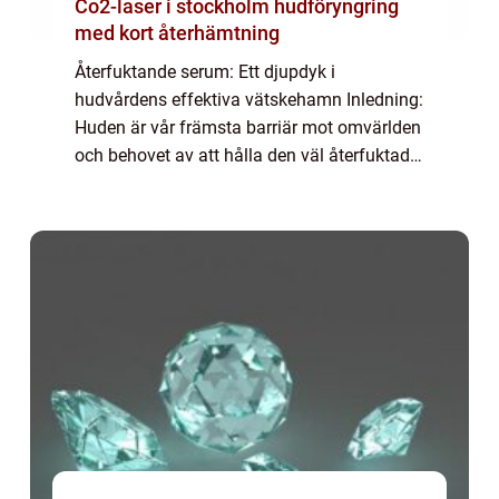
Co2-laser i stockholm hudföryngring
med kort återhämtning
Återfuktande serum: Ett djupdyk i
hudvårdens effektiva vätskehamn Inledning:
Huden är vår främsta barriär mot omvärlden
och behovet av att hålla den väl återfuktad
och frisk är av högsta vikt. Ett återfuktande
serum har blivit en central del av många...