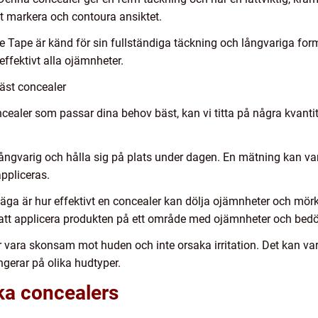
t markera och contoura ansiktet.
 Tape är känd för sin fullständiga täckning och långvariga form
effektivt alla ojämnheter.
bäst concealer
concealer som passar dina behov bäst, kan vi titta på några kva
 långvarig och hålla sig på plats under dagen. En mätning kan v
appliceras.
rväga är hur effektivt en concealer kan dölja ojämnheter och mör
 applicera produkten på ett område med ojämnheter och bedöm
 vara skonsam mot huden och inte orsaka irritation. Det kan var
ngerar på olika hudtyper.
ika concealers