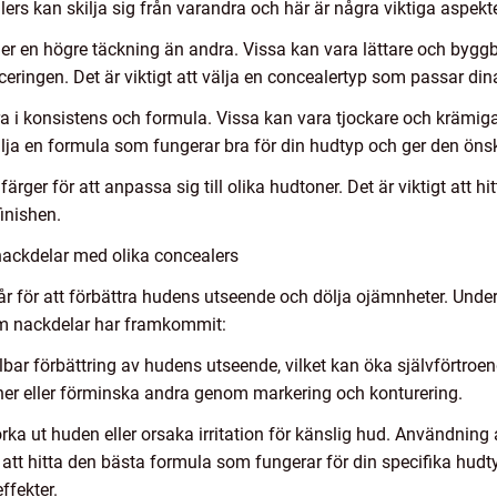
ers kan skilja sig från varandra och här är några viktiga aspekt
er en högre täckning än andra. Vissa kan vara lättare och byg
iceringen. Det är viktigt att välja en concealertyp som passar di
ra i konsistens och formula. Vissa kan vara tjockare och krämi
t välja en formula som fungerar bra för din hudtyp och ger den öns
 färger för att anpassa sig till olika hudtoner. Det är viktigt att
finishen.
nackdelar med olika concealers
r för att förbättra hudens utseende och dölja ojämnheter. Under
som nackdelar har framkommit:
lbar förbättring av hudens utseende, vilket kan öka självförtroe
ioner eller förminska andra genom markering och konturering.
rka ut huden eller orsaka irritation för känslig hud. Användning 
igt att hitta den bästa formula som fungerar för din specifika hu
ffekter.