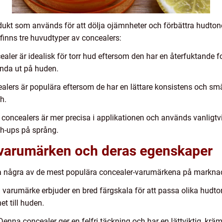
ukt som används för att dölja ojämnheter och förbättra hudtone
 finns tre huvudtyper av concealers:
aler är idealisk för torr hud eftersom den har en återfuktande 
anda ut på huden.
alers är populära eftersom de har en lättare konsistens och smäl
h.
 concealers är mer precisa i applikationen och används vanligtv
ch-ups på språng.
-varumärken och deras egenskaper
a några av de mest populära concealer-varumärkena på marknad
 varumärke erbjuder en bred färgskala för att passa olika hudton
t till huden.
nna concealer ger en felfri täckning och har en lättviktig, krä