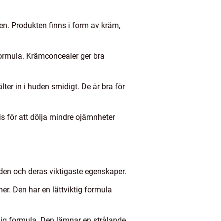
n. Produkten finns i form av kräm,
formula. Krämconcealer ger bra
ter in i huden smidigt. De är bra för
is för att dölja mindre ojämnheter
en och deras viktigaste egenskaper.
er. Den har en lättviktig formula
mig formula. Den lämnar en strålande