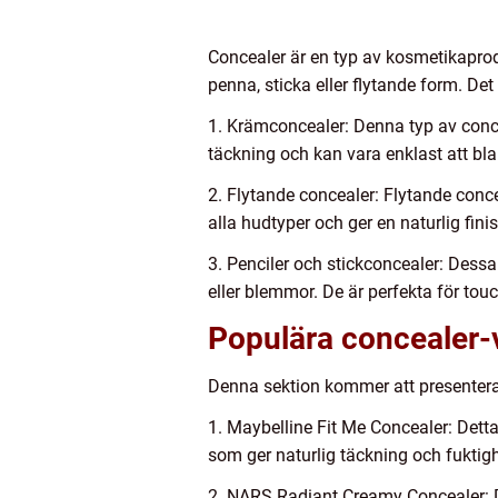
Concealer är en typ av kosmetikaprod
penna, sticka eller flytande form. Det
1. Krämconcealer: Denna typ av conce
täckning och kan vara enklast att bl
2. Flytande concealer: Flytande conce
alla hudtyper och ger en naturlig finis
3. Penciler och stickconcealer: Dessa
eller blemmor. De är perfekta för tou
Populära concealer
Denna sektion kommer att presenter
1. Maybelline Fit Me Concealer: Detta
som ger naturlig täckning och fuktighe
2. NARS Radiant Creamy Concealer: De