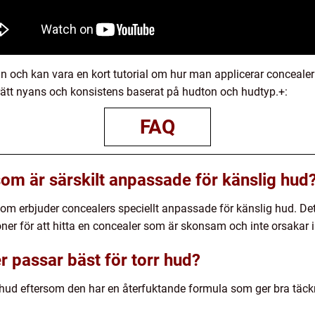
eln och kan vara en kort tutorial om hur man applicerar concealer
ja rätt nyans och konsistens baserat på hudton och hudtyp.+:
FAQ
som är särskilt anpassade för känslig hud
m erbjuder concealers speciellt anpassade för känslig hud. Det ä
er för att hitta en concealer som är skonsam och inte orsakar ir
r passar bäst för torr hud?
r hud eftersom den har en återfuktande formula som ger bra täck