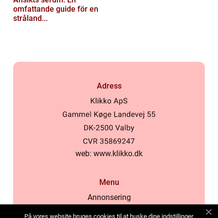
omfattande guide för en
stråland...
Adress
web:
www.klikko.dk
Menu
Annonsering
Om oss
På vores website bruges cookies til at huske dine indstillinger,