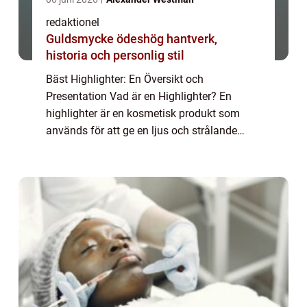
redaktionel
Guldsmycke ödeshög hantverk,
historia och personlig stil
Bäst Highlighter: En Översikt och
Presentation Vad är en Highlighter? En
highlighter är en kosmetisk produkt som
används för att ge en ljus och strålande
effekt på huden. Den appliceras vanligtvis
på områden i ansiktet där man vill skapa
lyster och f...