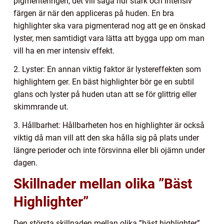
pigmenteringen, det vill säga hur stark och intensiv
färgen är när den appliceras på huden. En bra
highlighter ska vara pigmenterad nog att ge en önskad
lyster, men samtidigt vara lätta att bygga upp om man
vill ha en mer intensiv effekt.
2. Lyster: En annan viktig faktor är lystereffekten som
highlightern ger. En bäst highlighter bör ge en subtil
glans och lyster på huden utan att se för glittrig eller
skimmrande ut.
3. Hållbarhet: Hållbarheten hos en highlighter är också
viktig då man vill att den ska hålla sig på plats under
längre perioder och inte försvinna eller bli ojämn under
dagen.
Skillnader mellan olika ”Bäst
Highlighter”
Den största skillnaden mellan olika ”bäst highlighter”