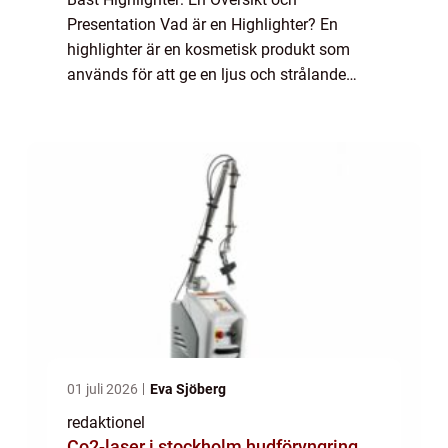
Presentation Vad är en Highlighter? En
highlighter är en kosmetisk produkt som
används för att ge en ljus och strålande
effekt på huden. Den appliceras vanligtvis
på områden i ansiktet där man vill skapa
lyster och f...
01 juli 2026
Eva Sjöberg
redaktionel
Co2-laser i stockholm hudföryngring