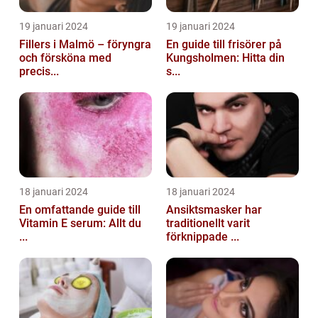
19 januari 2024
19 januari 2024
Fillers i Malmö – föryngra
En guide till frisörer på
och försköna med
Kungsholmen: Hitta din
precis...
s...
18 januari 2024
18 januari 2024
En omfattande guide till
Ansiktsmasker har
Vitamin E serum: Allt du
traditionellt varit
...
förknippade ...