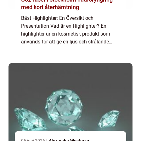
med kort återhämtning
Bäst Highlighter: En Översikt och
Presentation Vad är en Highlighter? En
highlighter är en kosmetisk produkt som
används för att ge en ljus och strålande
effekt på huden. Den appliceras vanligtvis
på områden i ansiktet där man vill skapa
lyster och f...
06 juni 2026
Alexander Westman