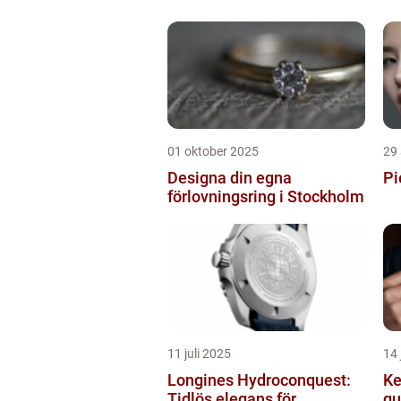
01 oktober 2025
29
Designa din egna
Pi
förlovningsring i Stockholm
11 juli 2025
14 
Longines Hydroconquest:
Ke
Tidlös elegans för
gu