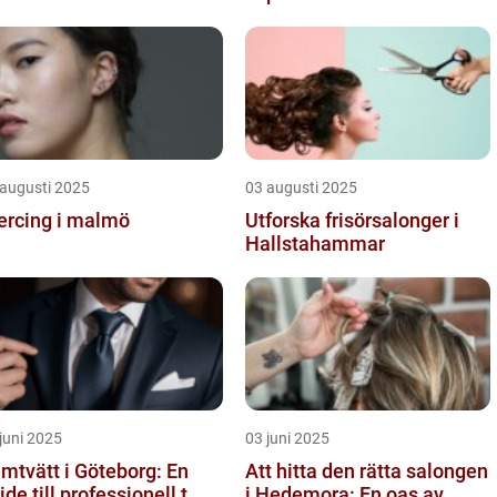
 augusti 2025
03 augusti 2025
ercing i malmö
Utforska frisörsalonger i
Hallstahammar
juni 2025
03 juni 2025
mtvätt i Göteborg: En
Att hitta den rätta salongen
ide till professionell t...
i Hedemora: En oas av...