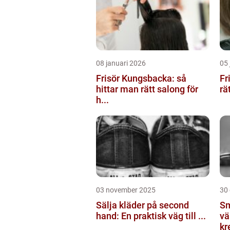
08 januari 2026
05 
Frisör Kungsbacka: så
Fr
hittar man rätt salong för
rä
h...
03 november 2025
30
Sälja kläder på second
Sm
hand: En praktisk väg till ...
vä
kr