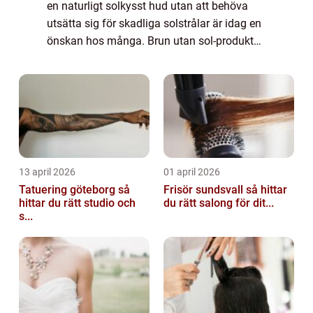
en naturligt solkysst hud utan att behöva
utsätta sig för skadliga solstrålar är idag en
önskan hos många. Brun utan sol-produkter
har blivit allt mer populära för att uppnå den
eftertraktade solbrännan ...
13 april 2026
01 april 2026
Tatuering göteborg så
Frisör sundsvall så hittar
hittar du rätt studio och
du rätt salong för dit...
s...