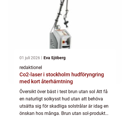
01 juli 2026
Eva Sjöberg
redaktionel
Co2-laser i stockholm hudföryngring
med kort återhämtning
Översikt över bäst i test brun utan sol Att få
en naturligt solkysst hud utan att behöva
utsätta sig för skadliga solstrålar är idag en
önskan hos många. Brun utan sol-produkter
har blivit allt mer populära för att uppnå den
eftertraktade solbrännan ...