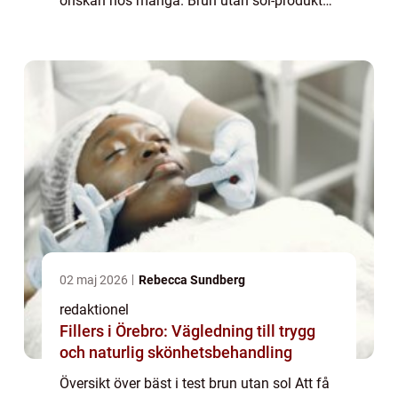
önskan hos många. Brun utan sol-produkter
har blivit allt mer populära för att uppnå den
eftertraktade solbrännan ...
02 maj 2026
Rebecca Sundberg
redaktionel
Fillers i Örebro: Vägledning till trygg
och naturlig skönhetsbehandling
Översikt över bäst i test brun utan sol Att få