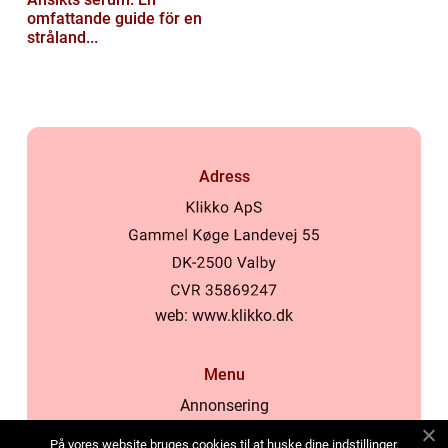
omfattande guide för en
stråland...
Adress
web:
www.klikko.dk
Menu
Annonsering
Om oss
På vores website bruges cookies til at huske dine indstillinger,