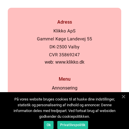
Adress
web:
www.klikko.dk
Menu
Annonsering
Om oss
På vores website bruges cookies til at huske dine indstillinger,
Cookies
statistik og personalisering af indhold og annoncer. Denne
information deles med tredjepart. Ved fortsat brug af websiden
Kontakta oss
godkender du cookiepolitikken.
Sitemap
Ok
Privatlivspolitik