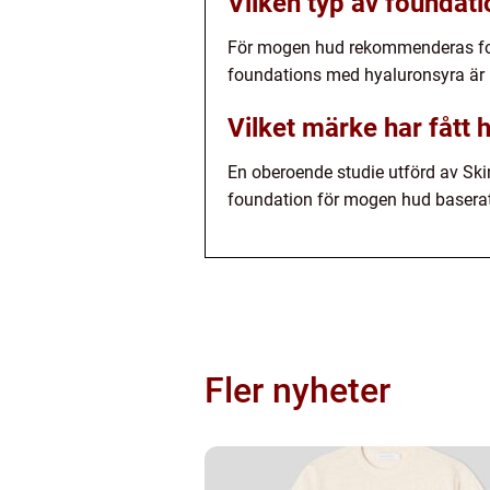
Vilken typ av founda
För mogen hud rekommenderas fou
foundations med hyaluronsyra är p
Vilket märke har fått
En oberoende studie utförd av Sk
foundation för mogen hud baserat 
Fler nyheter