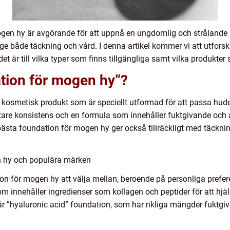
mogen hy är avgörande för att uppnå en ungdomlig och stråland
e både täckning och vård. I denna artikel kommer vi att utforsk
t är till vilka typer som finns tillgängliga samt vilka produkt
ation för mogen hy”?
 kosmetisk produkt som är speciellt utformad för att passa hud
ttare konsistens och en formula som innehåller fuktgivande och å
 bästa foundation för mogen hy ger också tillräckligt med täckni
n hy och populära märken
tion för mogen hy att välja mellan, beroende på personliga pref
om innehåller ingredienser som kollagen och peptider för att hjäl
är ”hyaluronic acid” foundation, som har rikliga mängder fuktgiv