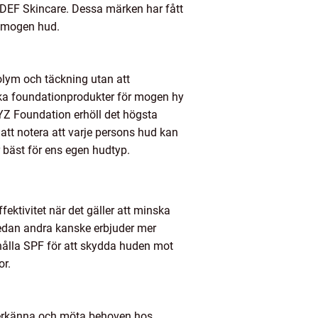
DEF Skincare. Dessa märken har fått
t mogen hud.
olym och täckning utan att
lika foundationprodukter för mogen hy
XYZ Foundation erhöll det högsta
 att notera att varje persons hud kan
r bäst för ens egen hudtyp.
ektivitet när det gäller att minska
 medan andra kanske erbjuder mer
hålla SPF för att skydda huden mot
or.
t erkänna och möta behoven hos