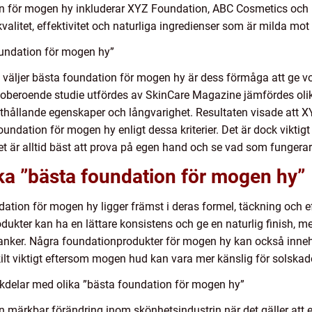
n för mogen hy inkluderar XYZ Foundation, ABC Cosmetics och 
valitet, effektivitet och naturliga ingredienser som är milda mo
undation för mogen hy”
n väljer bästa foundation för mogen hy är dess förmåga att ge v
 en oberoende studie utfördes av SkinCare Magazine jämfördes o
ukthållande egenskaper och långvarighet. Resultaten visade att 
ndation för mogen hy enligt dessa kriterier. Det är dock viktigt
det är alltid bäst att prova på egen hand och se vad som fungera
ika ”bästa foundation för mogen hy”
ation för mogen hy ligger främst i deras formel, täckning och eff
odukter kan ha en lättare konsistens och ge en naturlig finish,
vanker. Några foundationprodukter för mogen hy kan också inne
skilt viktigt eftersom mogen hud kan vara mer känslig för solskad
kdelar med olika ”bästa foundation för mogen hy”
en märkbar förändring inom skönhetsindustrin när det gäller at