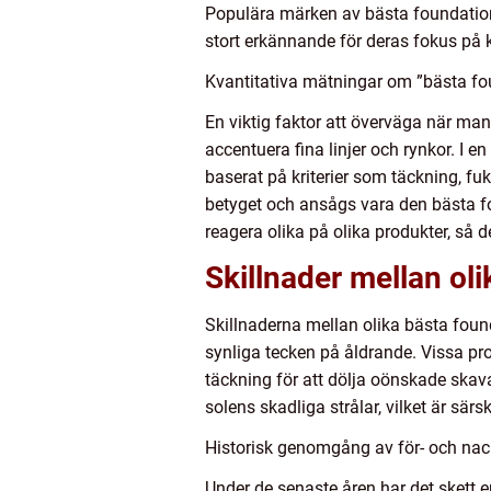
Populära märken av bästa foundatio
stort erkännande för deras fokus på k
Kvantitativa mätningar om ”bästa fo
En viktig faktor att överväga när ma
accentuera fina linjer och rynkor. I
baserat på kriterier som täckning, f
betyget och ansågs vara den bästa fou
reagera olika på olika produkter, så 
Skillnader mellan ol
Skillnaderna mellan olika bästa found
synliga tecken på åldrande. Vissa pr
täckning för att dölja oönskade ska
solens skadliga strålar, vilket är sär
Historisk genomgång av för- och nac
Under de senaste åren har det skett 