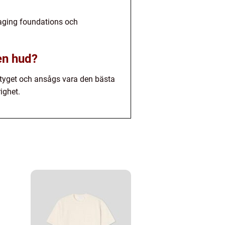
aging foundations och
en hud?
etyget och ansågs vara den bästa
ighet.