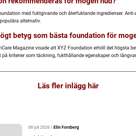
tion rekommenderas för mogen hud?
ndation med fuktgivande och återfuktande ingredienser. Anti-
opulära alternativ.
 högt betyg som bästa foundation för mog
inCare Magazine visade att XYZ Foundation erhöll det högsta b
på kriterier som täckning, fukthållande egenskaper och långvar
Läs fler inlägg här
08 juli 2026
Elin Forsberg