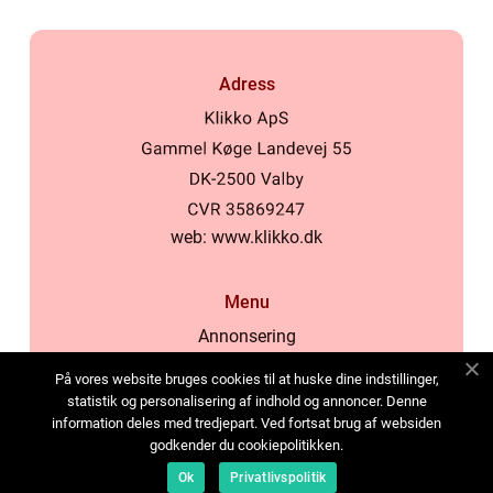
Adress
web:
www.klikko.dk
Menu
Annonsering
Om oss
På vores website bruges cookies til at huske dine indstillinger,
Cookies
statistik og personalisering af indhold og annoncer. Denne
information deles med tredjepart. Ved fortsat brug af websiden
Kontakta oss
godkender du cookiepolitikken.
Sitemap
Ok
Privatlivspolitik