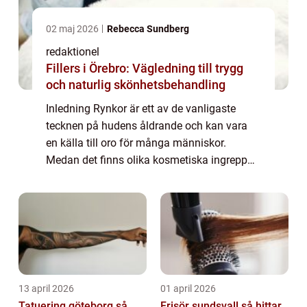
02 maj 2026
Rebecca Sundberg
redaktionel
Fillers i Örebro: Vägledning till trygg
och naturlig skönhetsbehandling
Inledning Rynkor är ett av de vanligaste
tecknen på hudens åldrande och kan vara
en källa till oro för många människor.
Medan det finns olika kosmetiska ingrepp
som kan hjälpa till att minska rynkor, väljer
många att leta efter naturliga alternativ f...
13 april 2026
01 april 2026
Tatuering göteborg så
Frisör sundsvall så hittar