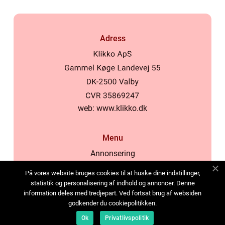
Adress
web:
www.klikko.dk
Menu
Annonsering
Om oss
På vores website bruges cookies til at huske dine indstillinger,
Cookies
statistik og personalisering af indhold og annoncer. Denne
information deles med tredjepart. Ved fortsat brug af websiden
Kontakta oss
godkender du cookiepolitikken.
Sitemap
Ok
Privatlivspolitik