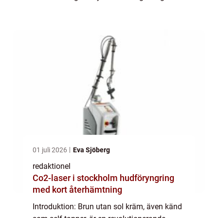
att behöva utsätta sig för skadliga UV-
strålar. I denna artikel kommer vi att ge...
01 juli 2026
Eva Sjöberg
redaktionel
Co2-laser i stockholm hudföryngring
med kort återhämtning
Introduktion: Brun utan sol kräm, även känd