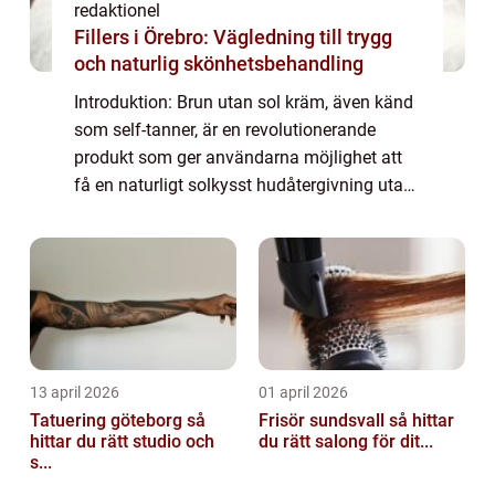
redaktionel
Fillers i Örebro: Vägledning till trygg
och naturlig skönhetsbehandling
Introduktion: Brun utan sol kräm, även känd
som self-tanner, är en revolutionerande
produkt som ger användarna möjlighet att
få en naturligt solkysst hudåtergivning utan
att behöva utsätta sig för skadliga UV-
strålar. I denna artikel kommer vi att ge...
13 april 2026
01 april 2026
Tatuering göteborg så
Frisör sundsvall så hittar
hittar du rätt studio och
du rätt salong för dit...
s...