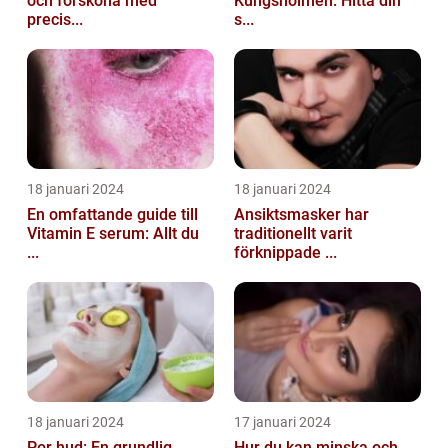
och försköna med
Kungsholmen: Hitta din
precis...
s...
18 januari 2024
18 januari 2024
En omfattande guide till
Ansiktsmasker har
Vitamin E serum: Allt du
traditionellt varit
...
förknippade ...
18 januari 2024
17 januari 2024
Por hud: En grundlig
Hur du kan minska och