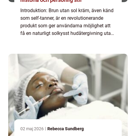
Introduktion: Brun utan sol kräm, även känd
som self-tanner, är en revolutionerande
produkt som ger användarna möjlighet att
få en naturligt solkysst hudåtergivning utan
att behöva utsätta sig för skadliga UV-
strålar. I denna artikel kommer vi att ge...
02 maj 2026
Rebecca Sundberg