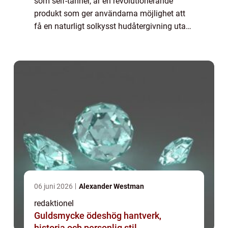
som self-tanner, är en revolutionerande
produkt som ger användarna möjlighet att
få en naturligt solkysst hudåtergivning utan
att behöva utsätta sig för skadliga UV-
strålar. I denna artikel kommer vi att ge...
06 juni 2026
Alexander Westman
redaktionel
Guldsmycke ödeshög hantverk,
historia och personlig stil