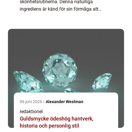
skönhetsrutinerna. Denna naturliga
ingrediens är känd för sin förmåga att
främja en frisk och strålande hud. I denna
artikel kommer vi att utforska och fördjupa
oss i världe...
06 juni 2026
Alexander Westman
redaktionel
Guldsmycke ödeshög hantverk,
historia och personlig stil