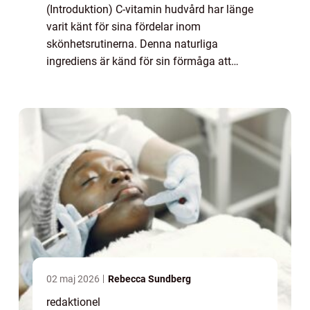
(Introduktion) C-vitamin hudvård har länge
varit känt för sina fördelar inom
skönhetsrutinerna. Denna naturliga
ingrediens är känd för sin förmåga att
främja en frisk och strålande hud. I denna
artikel kommer vi att utforska och fördjupa
oss i världe...
02 maj 2026
Rebecca Sundberg
redaktionel