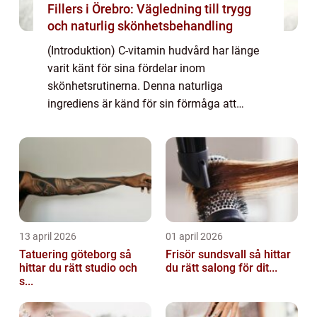
Fillers i Örebro: Vägledning till trygg
och naturlig skönhetsbehandling
(Introduktion) C-vitamin hudvård har länge
varit känt för sina fördelar inom
skönhetsrutinerna. Denna naturliga
ingrediens är känd för sin förmåga att
främja en frisk och strålande hud. I denna
artikel kommer vi att utforska och fördjupa
oss i världe...
13 april 2026
01 april 2026
Tatuering göteborg så
Frisör sundsvall så hittar
hittar du rätt studio och
du rätt salong för dit...
s...