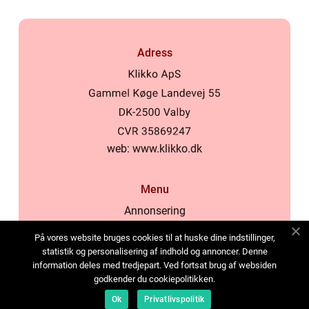
Adress
web:
www.klikko.dk
Menu
Annonsering
Om oss
På vores website bruges cookies til at huske dine indstillinger,
Cookies
statistik og personalisering af indhold og annoncer. Denne
information deles med tredjepart. Ved fortsat brug af websiden
Kontakta oss
godkender du cookiepolitikken.
Sitemap
Ok
Privatlivspolitik