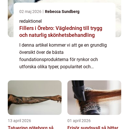
02 maj 2026
Rebecca Sundberg
redaktionel
Fillers i Örebro: Vägledning till trygg
och naturlig skönhetsbehandling
I denna artikel kommer vi att ge en grundlig
översikt över de bästa
foundationsprodukterna för rynkor och
utforska olika typer, popularitet och
mätningar för att hjälpa dig att göra ett
välgrundat val. Översikt över bästa
foundation för rynkor: En fo...
13 april 2026
01 april 2026
Tatuering göteborg så
Frisör sundsvall så hittar