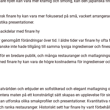
re hyen kan vara mer krämig och smörig, kan den japanska fina
nsk finare hy kan vara mer fokuserad på små, vackert arrangerad
tika presentationer.
nackdelar med finare hy
 genomgått förändringar över tid. I äldre tider var finare hy ofta
ske inte hade tillgång till samma lyxiga ingredienser och fines
ig för en bredare publik, och många restauranger och matlagnings
ed finare hy kan vara de högre kostnaderna för ingredienser o
 matvärlden och erbjuder en sofistikerad och elegant matlagning
entera maten på ett konstnärligt sätt skapas en upplevelse för 
an utforska olika smakprofiler och presentationer. Kvantitativ
h ranka restauranger. Historiskt sett har finare hy varit förbehå