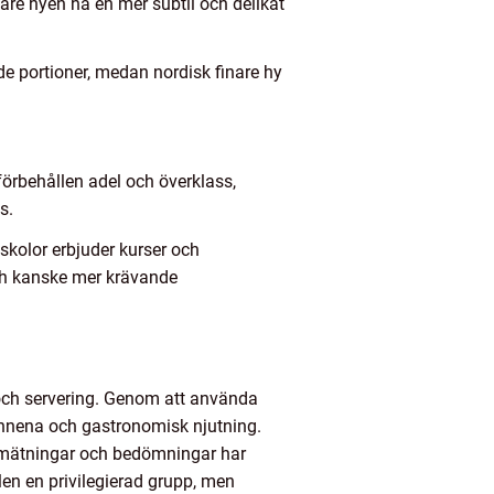
re hyen ha en mer subtil och delikat
e portioner, medan nordisk finare hy
 förbehållen adel och överklass,
s.
skolor erbjuder kurser och
ch kanske mer krävande
 och servering. Genom att använda
sinnena och gastronomisk njutning.
a mätningar och bedömningar har
llen en privilegierad grupp, men