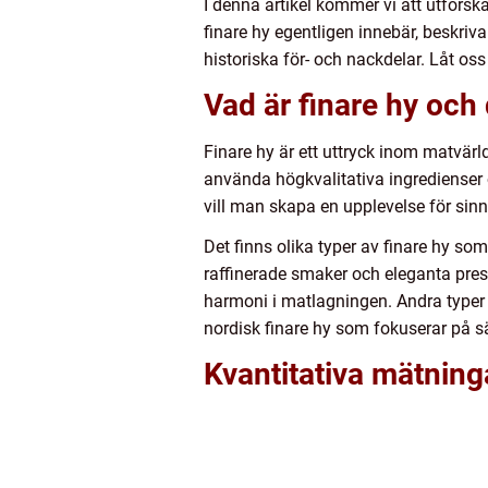
I denna artikel kommer vi att utforsk
finare hy egentligen innebär, beskriv
historiska för- och nackdelar. Låt os
Vad är finare hy och
Finare hy är ett uttryck inom matvär
använda högkvalitativa ingredienser o
vill man skapa en upplevelse för sin
Det finns olika typer av finare hy s
raffinerade smaker och eleganta pres
harmoni i matlagningen. Andra typer
nordisk finare hy som fokuserar på 
Kvantitativa mätninga