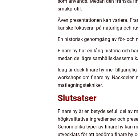
som används. Medan den franska fina
smakprofil.
Även presentationen kan variera. Fra
kanske fokuserar på naturliga och rus
En historisk genomgång av för- och 
Finare hy har en lång historia och har
medan de lägre samhällsklasserna kan
Idag är dock finare hy mer tillgängl
workshops om finare hy. Nackdelen m
matlagningstekniker.
Slutsatser
Finare hy är en betydelsefull del av
högkvalitativa ingredienser och pres
Genom olika typer av finare hy kan m
utvecklats för att bedöma finare hy oc