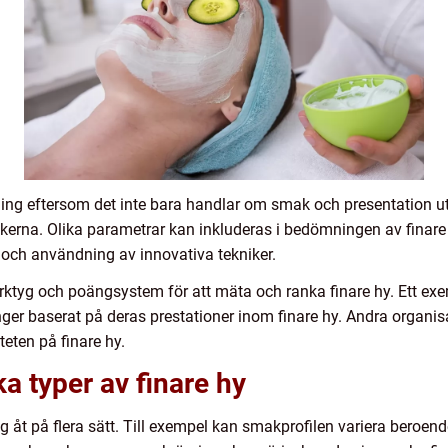
ning eftersom det inte bara handlar om smak och presentation u
erna. Olika parametrar kan inkluderas i bedömningen av finare
n och användning av innovativa tekniker.
rktyg och poängsystem för att mäta och ranka finare hy. Ett ex
anger baserat på deras prestationer inom finare hy. Andra organi
eten på finare hy.
ka typer av finare hy
sig åt på flera sätt. Till exempel kan smakprofilen variera beroen