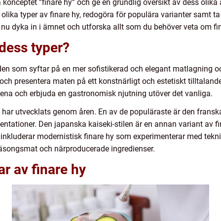
a konceptet ”finare hy” och ge en grundlig översikt av dess olika
a olika typer av finare hy, redogöra för populära varianter samt 
s nu dyka in i ämnet och utforska allt som du behöver veta om fi
 dess typer?
lden som syftar på en mer sofistikerad och elegant matlagning o
ch presentera maten på ett konstnärligt och estetiskt tilltalan
nena och erbjuda en gastronomisk njutning utöver det vanliga.
om har utvecklats genom åren. En av de populäraste är den fran
entationer. Den japanska kaiseki-stilen är en annan variant av 
 inkluderar modernistisk finare hy som experimenterar med tek
säsongsmat och närproducerade ingredienser.
r av finare hy