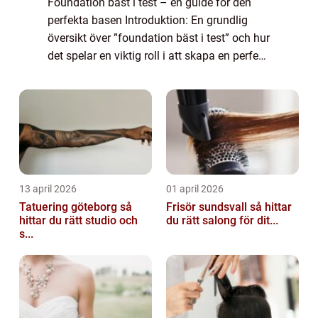
Foundation bäst i test – en guide för den
perfekta basen Introduktion: En grundlig
översikt över ”foundation bäst i test” och hur
det spelar en viktig roll i att skapa en perfekt
bas för din makeup. Vad är ”foundation bäst
i t...
13 april 2026
01 april 2026
Tatuering göteborg så
Frisör sundsvall så hittar
hittar du rätt studio och
du rätt salong för dit...
s...