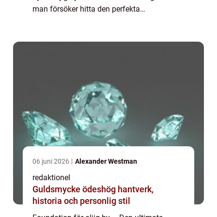
man försöker hitta den perfekta
foundationen. Oljig hy karakteriseras av en
överproduktion av talg, vilket kan göra att ...
06 juni 2026
Alexander Westman
redaktionel
Guldsmycke ödeshög hantverk,
historia och personlig stil