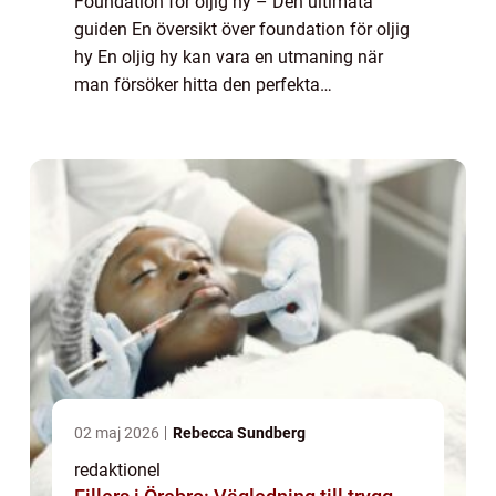
Foundation för oljig hy – Den ultimata
guiden En översikt över foundation för oljig
hy En oljig hy kan vara en utmaning när
man försöker hitta den perfekta
foundationen. Oljig hy karakteriseras av en
överproduktion av talg, vilket kan göra att ...
02 maj 2026
Rebecca Sundberg
redaktionel