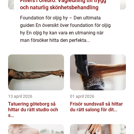
Fillers i Örebro: Vägledning till trygg
och naturlig skönhetsbehandling
Foundation för oljig hy – Den ultimata
guiden En översikt över foundation för oljig
hy En oljig hy kan vara en utmaning när
man försöker hitta den perfekta
foundationen. Oljig hy karakteriseras av en
överproduktion av talg, vilket kan göra att ...
13 april 2026
01 april 2026
Tatuering göteborg så
Frisör sundsvall så hittar
hittar du rätt studio och
du rätt salong för dit...
s...