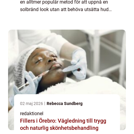
en alltmer populär metod för att uppnå en
solbränd look utan att behöva utsätta huden
för skadliga UV-strålar. Denna metod, som
även kallas ekologi...
02 maj 2026
Rebecca Sundberg
redaktionel
Fillers i Örebro: Vägledning till trygg
och naturlig skönhetsbehandling