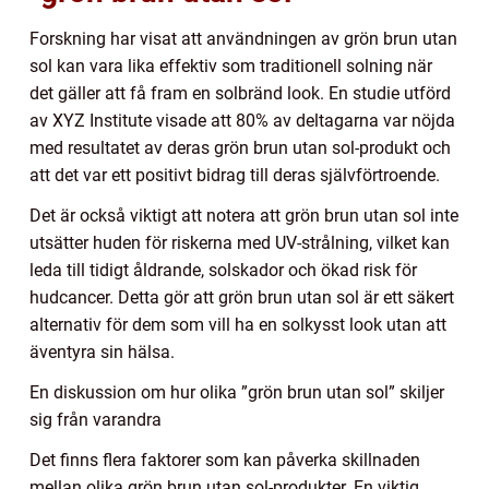
Forskning har visat att användningen av grön brun utan
sol kan vara lika effektiv som traditionell solning när
det gäller att få fram en solbränd look. En studie utförd
av XYZ Institute visade att 80% av deltagarna var nöjda
med resultatet av deras grön brun utan sol-produkt och
att det var ett positivt bidrag till deras självförtroende.
Det är också viktigt att notera att grön brun utan sol inte
utsätter huden för riskerna med UV-strålning, vilket kan
leda till tidigt åldrande, solskador och ökad risk för
hudcancer. Detta gör att grön brun utan sol är ett säkert
alternativ för dem som vill ha en solkysst look utan att
äventyra sin hälsa.
En diskussion om hur olika ”grön brun utan sol” skiljer
sig från varandra
Det finns flera faktorer som kan påverka skillnaden
mellan olika grön brun utan sol-produkter. En viktig