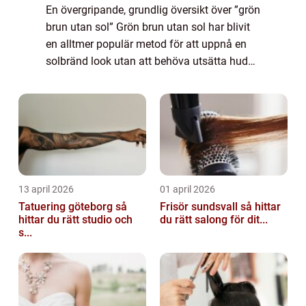
En övergripande, grundlig översikt över ”grön
brun utan sol” Grön brun utan sol har blivit
en alltmer populär metod för att uppnå en
solbränd look utan att behöva utsätta huden
för skadliga UV-strålar. Denna metod, som
även kallas ekologi...
13 april 2026
01 april 2026
Tatuering göteborg så
Frisör sundsvall så hittar
hittar du rätt studio och
du rätt salong för dit...
s...