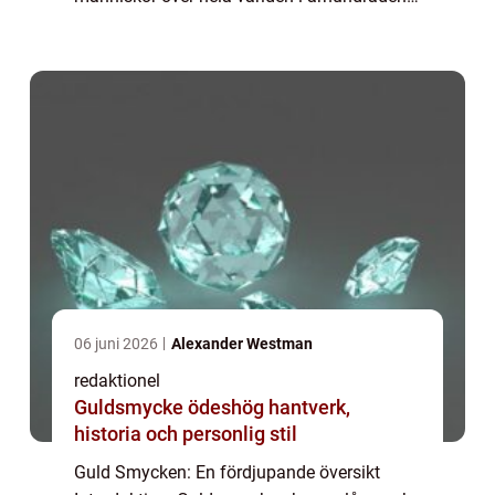
Denna artikel kommer att ge en grundlig
översikt över guld smycken, inklusive vad
det är,...
06 juni 2026
Alexander Westman
redaktionel
Guldsmycke ödeshög hantverk,
historia och personlig stil
Guld Smycken: En fördjupande översikt