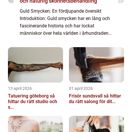
och naturlig skönhetsbehandling
Guld Smycken: En fördjupande översikt
Introduktion: Guld smycken har en lång och
fascinerande historia och har lockat
människor över hela världen i århundraden.
Denna artikel kommer att ge en grundlig
översikt över guld smycken, inklusive vad
det är,...
13 april 2026
01 april 2026
Tatuering göteborg så
Frisör sundsvall så hittar
hittar du rätt studio och
du rätt salong för dit...
s...