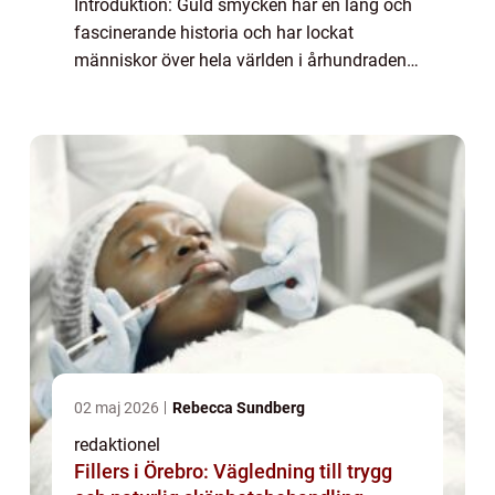
Introduktion: Guld smycken har en lång och
fascinerande historia och har lockat
människor över hela världen i århundraden.
Denna artikel kommer att ge en grundlig
översikt över guld smycken, inklusive vad
det är,...
02 maj 2026
Rebecca Sundberg
redaktionel
Fillers i Örebro: Vägledning till trygg