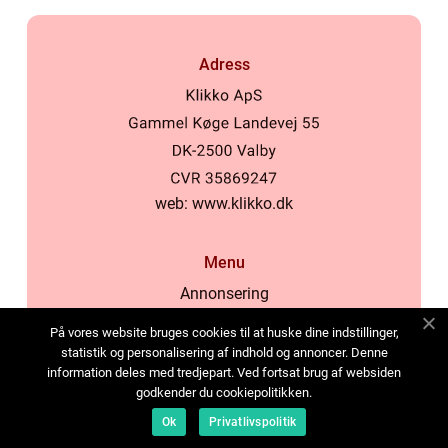
Adress
web:
www.klikko.dk
Menu
Annonsering
Om oss
På vores website bruges cookies til at huske dine indstillinger,
Cookies
statistik og personalisering af indhold og annoncer. Denne
information deles med tredjepart. Ved fortsat brug af websiden
Kontakta oss
godkender du cookiepolitikken.
Sitemap
Ok
Privatlivspolitik