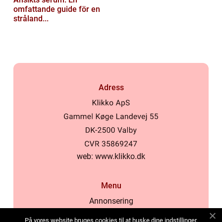
omfattande guide för en
stråland...
Adress
web:
www.klikko.dk
Menu
Annonsering
Om oss
På vores website bruges cookies til at huske dine indstillinger,