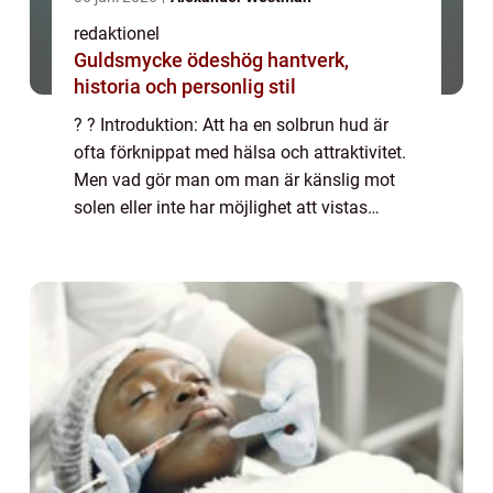
redaktionel
Guldsmycke ödeshög hantverk,
historia och personlig stil
? ? Introduktion: Att ha en solbrun hud är
ofta förknippat med hälsa och attraktivitet.
Men vad gör man om man är känslig mot
solen eller inte har möjlighet att vistas
utomhus under soliga dagar? Här kommer
brun utan sol (BUS) som en räddning. Men
ka...