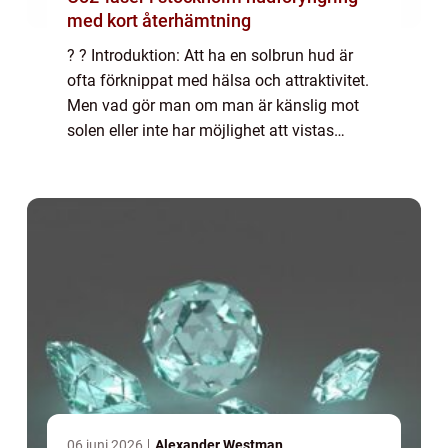
med kort återhämtning
? ? Introduktion: Att ha en solbrun hud är
ofta förknippat med hälsa och attraktivitet.
Men vad gör man om man är känslig mot
solen eller inte har möjlighet att vistas
utomhus under soliga dagar? Här kommer
brun utan sol (BUS) som en räddning. Men
ka...
06 juni 2026
Alexander Westman