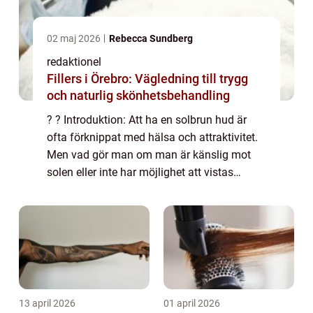
02 maj 2026
Rebecca Sundberg
redaktionel
Fillers i Örebro: Vägledning till trygg
och naturlig skönhetsbehandling
? ? Introduktion: Att ha en solbrun hud är
ofta förknippat med hälsa och attraktivitet.
Men vad gör man om man är känslig mot
solen eller inte har möjlighet att vistas
utomhus under soliga dagar? Här kommer
brun utan sol (BUS) som en räddning. Men
ka...
13 april 2026
01 april 2026