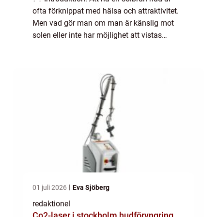
ofta förknippat med hälsa och attraktivitet.
Men vad gör man om man är känslig mot
solen eller inte har möjlighet att vistas
utomhus under soliga dagar? Här kommer
brun utan sol (BUS) som en räddning. Men
ka...
01 juli 2026
Eva Sjöberg
redaktionel
Co2-laser i stockholm hudföryngring