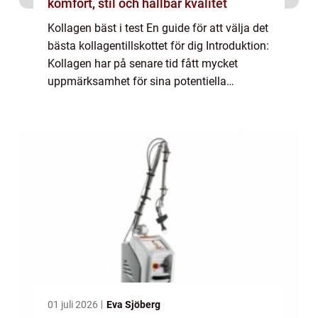
komfort, stil och hållbar kvalitet
Kollagen bäst i test En guide för att välja det
bästa kollagentillskottet för dig Introduktion:
Kollagen har på senare tid fått mycket
uppmärksamhet för sina potentiella
hälsofördelar. Det är ett protein som finns
naturligt i kroppen och spelar en vi...
01 juli 2026
Eva Sjöberg