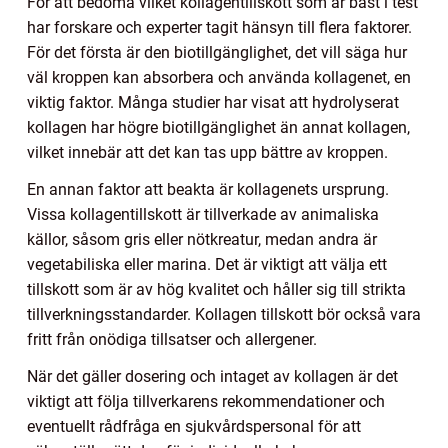
För att bedöma vilket kollagentillskott som är bäst i test
har forskare och experter tagit hänsyn till flera faktorer.
För det första är den biotillgänglighet, det vill säga hur
väl kroppen kan absorbera och använda kollagenet, en
viktig faktor. Många studier har visat att hydrolyserat
kollagen har högre biotillgänglighet än annat kollagen,
vilket innebär att det kan tas upp bättre av kroppen.
En annan faktor att beakta är kollagenets ursprung.
Vissa kollagentillskott är tillverkade av animaliska
källor, såsom gris eller nötkreatur, medan andra är
vegetabiliska eller marina. Det är viktigt att välja ett
tillskott som är av hög kvalitet och håller sig till strikta
tillverkningsstandarder. Kollagen tillskott bör också vara
fritt från onödiga tillsatser och allergener.
När det gäller dosering och intaget av kollagen är det
viktigt att följa tillverkarens rekommendationer och
eventuellt rådfråga en sjukvårdspersonal för att