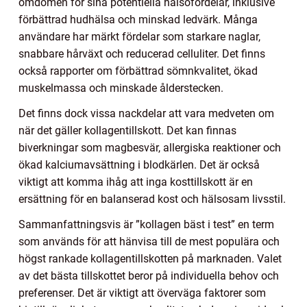
omdömen för sina potentiella hälsofördelar, inklusive
förbättrad hudhälsa och minskad ledvärk. Många
användare har märkt fördelar som starkare naglar,
snabbare hårväxt och reducerad celluliter. Det finns
också rapporter om förbättrad sömnkvalitet, ökad
muskelmassa och minskade ålderstecken.
Det finns dock vissa nackdelar att vara medveten om
när det gäller kollagentillskott. Det kan finnas
biverkningar som magbesvär, allergiska reaktioner och
ökad kalciumavsättning i blodkärlen. Det är också
viktigt att komma ihåg att inga kosttillskott är en
ersättning för en balanserad kost och hälsosam livsstil.
Sammanfattningsvis är ”kollagen bäst i test” en term
som används för att hänvisa till de mest populära och
högst rankade kollagentillskotten på marknaden. Valet
av det bästa tillskottet beror på individuella behov och
preferenser. Det är viktigt att överväga faktorer som