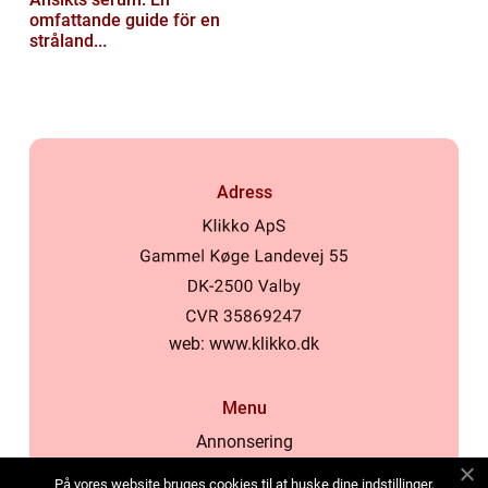
omfattande guide för en
stråland...
Adress
web:
www.klikko.dk
Menu
Annonsering
Om oss
På vores website bruges cookies til at huske dine indstillinger,