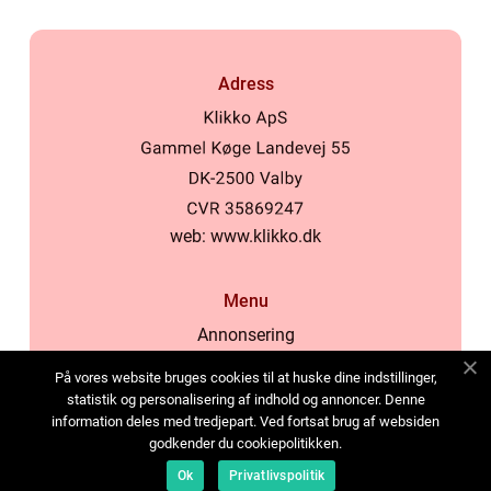
Adress
web:
www.klikko.dk
Menu
Annonsering
Om oss
På vores website bruges cookies til at huske dine indstillinger,
Cookies
statistik og personalisering af indhold og annoncer. Denne
information deles med tredjepart. Ved fortsat brug af websiden
Kontakta oss
godkender du cookiepolitikken.
Sitemap
Ok
Privatlivspolitik