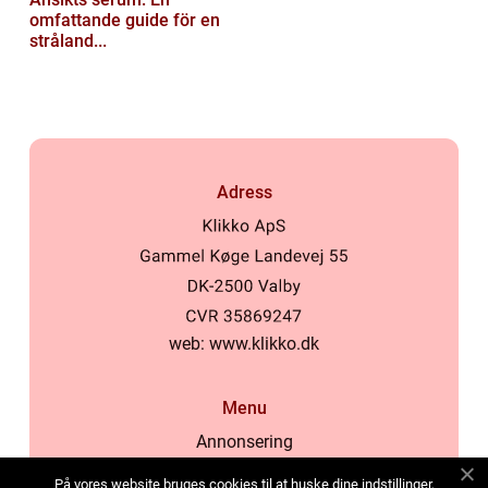
omfattande guide för en
stråland...
Adress
web:
www.klikko.dk
Menu
Annonsering
Om oss
På vores website bruges cookies til at huske dine indstillinger,