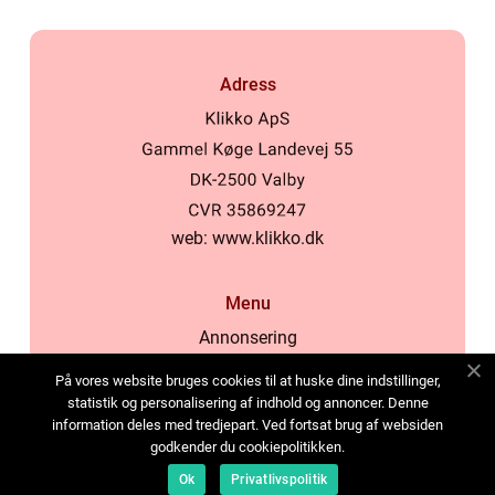
Adress
web:
www.klikko.dk
Menu
Annonsering
Om oss
På vores website bruges cookies til at huske dine indstillinger,
Cookies
statistik og personalisering af indhold og annoncer. Denne
information deles med tredjepart. Ved fortsat brug af websiden
Kontakta oss
godkender du cookiepolitikken.
Sitemap
Ok
Privatlivspolitik