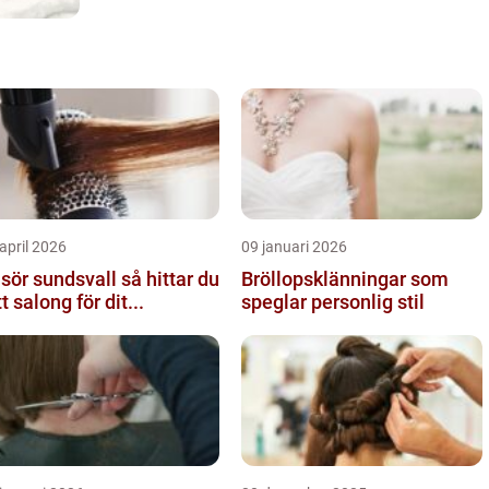
april 2026
09 januari 2026
ör sundsvall så hittar du
Bröllopsklänningar som
tt salong för dit...
speglar personlig stil