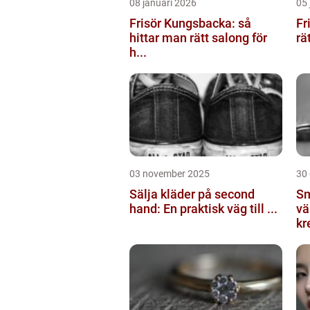
08 januari 2026
05 
Frisör Kungsbacka: så
Fr
hittar man rätt salong för
rä
h...
03 november 2025
30
Sälja kläder på second
Sm
hand: En praktisk väg till ...
vä
kr