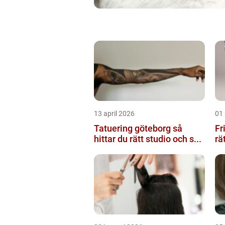
13 april 2026
01 
Tatuering göteborg så
Fris
hittar du rätt studio och s...
rä