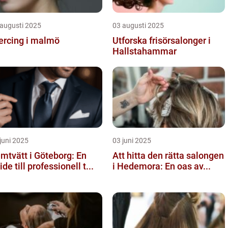
 augusti 2025
03 augusti 2025
ercing i malmö
Utforska frisörsalonger i
Hallstahammar
juni 2025
03 juni 2025
mtvätt i Göteborg: En
Att hitta den rätta salongen
ide till professionell t...
i Hedemora: En oas av...