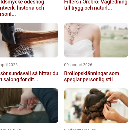
ldsmycke ödeshög
Fillers i Örebro: Vägledning
ntverk, historia och
till trygg och naturl...
rsonl...
april 2026
09 januari 2026
ör sundsvall så hittar du
Bröllopsklänningar som
tt salong för dit...
speglar personlig stil