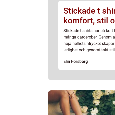
Stickade t sh
komfort, stil o
Stickade t shirts har på kort 
många garderober. Genom at
höja helhetsintrycket skapa
ledighet och genomtänkt stil
hög nivå blir en till synes enk
Elin Forsberg