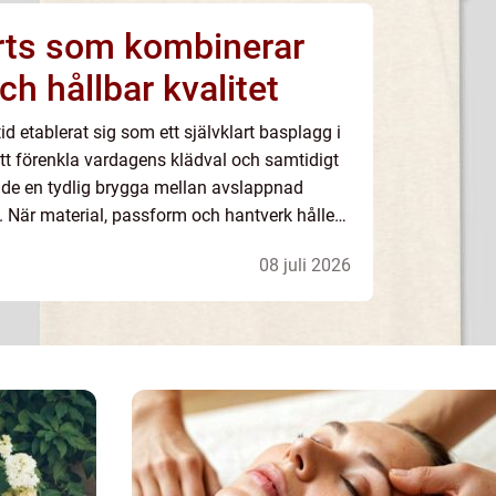
irts som kombinerar
ch hållbar kvalitet
tid etablerat sig som ett självklart basplagg i
t förenkla vardagens klädval och samtidigt
r de en tydlig brygga mellan avslappnad
. När material, passform och hantverk håller
el t shirt ett plagg som bärs of...
08 juli 2026