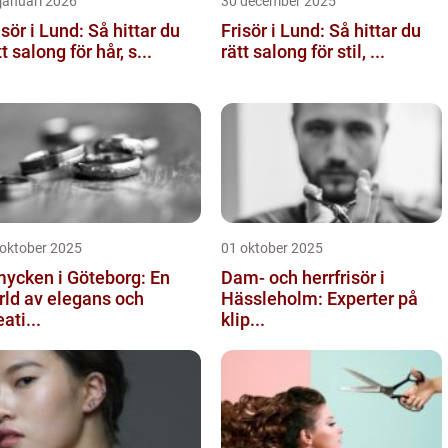
januari 2026
30 december 2025
isör i Lund: Så hittar du
Frisör i Lund: Så hittar du
tt salong för hår, s...
rätt salong för stil, ...
 oktober 2025
01 oktober 2025
ycken i Göteborg: En
Dam- och herrfrisör i
rld av elegans och
Hässleholm: Experter på
eati...
klip...