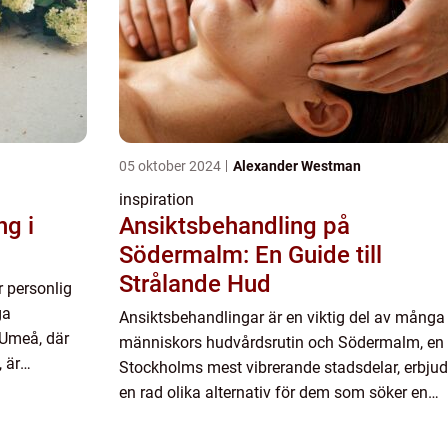
05 oktober 2024
Alexander Westman
inspiration
g i
Ansiktsbehandling på
Södermalm: En Guide till
Strålande Hud
r personlig
ga
Ansiktsbehandlingar är en viktig del av många
 Umeå, där
människors hudvårdsrutin och Södermalm, en
 är
Stockholms mest vibrerande stadsdelar, erbjud
en rad olika alternativ för dem som söker en
friskare och mer strål...