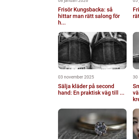
08 januari 2026
05 
Frisör Kungsbacka: så
Fr
hittar man rätt salong för
rä
h...
03 november 2025
30
Sälja kläder på second
Sm
hand: En praktisk väg till ...
vä
kr