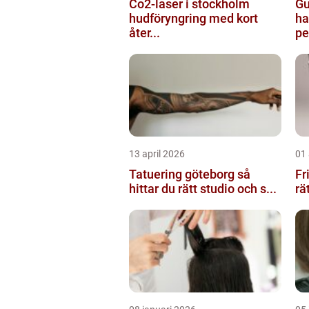
Co2-laser i stockholm
Gu
hudföryngring med kort
ha
åter...
pe
13 april 2026
01 
Tatuering göteborg så
Fris
hittar du rätt studio och s...
rä