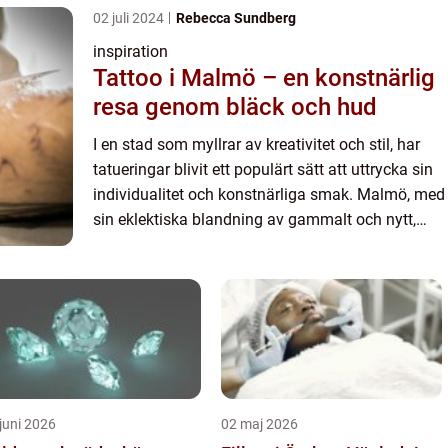
02 juli 2024
Rebecca Sundberg
inspiration
Tattoo i Malmö – en konstnärlig
resa genom bläck och hud
I en stad som myllrar av kreativitet och stil, har
tatueringar blivit ett populärt sätt att uttrycka sin
individualitet och konstnärliga smak. Malmö, med
sin eklektiska blandning av gammalt och nytt,
erbjuder en bred palett av tal...
juni 2026
02 maj 2026