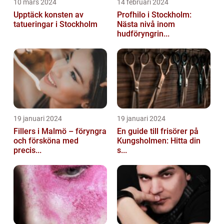
10 mars 2024
14 februari 2024
Upptäck konsten av
Profhilo i Stockholm:
tatueringar i Stockholm
Nästa nivå inom
hudföryngrin...
19 januari 2024
19 januari 2024
Fillers i Malmö – föryngra
En guide till frisörer på
och försköna med
Kungsholmen: Hitta din
precis...
s...