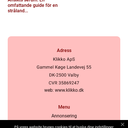
omfattande guide för en
stråland...
Adress
web:
www.klikko.dk
Menu
Annonsering
Om oss
På vores website bruges cookies til at huske dine indstillinger,