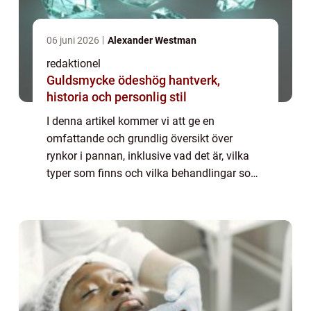
06 juni 2026
Alexander Westman
redaktionel
Guldsmycke ödeshög hantverk,
historia och personlig stil
I denna artikel kommer vi att ge en
omfattande och grundlig översikt över
rynkor i pannan, inklusive vad det är, vilka
typer som finns och vilka behandlingar som
är populära idag. Översikt över rynkor i
pannan: Rynkor i pannan är fina linjer eller
ve...