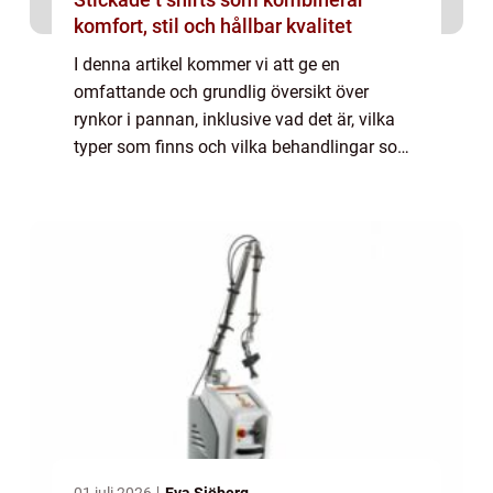
komfort, stil och hållbar kvalitet
I denna artikel kommer vi att ge en
omfattande och grundlig översikt över
rynkor i pannan, inklusive vad det är, vilka
typer som finns och vilka behandlingar som
är populära idag. Översikt över rynkor i
pannan: Rynkor i pannan är fina linjer eller
ve...
01 juli 2026
Eva Sjöberg