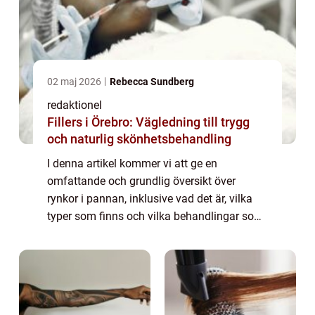
02 maj 2026
Rebecca Sundberg
redaktionel
Fillers i Örebro: Vägledning till trygg
och naturlig skönhetsbehandling
I denna artikel kommer vi att ge en
omfattande och grundlig översikt över
rynkor i pannan, inklusive vad det är, vilka
typer som finns och vilka behandlingar som
är populära idag. Översikt över rynkor i
pannan: Rynkor i pannan är fina linjer eller
ve...