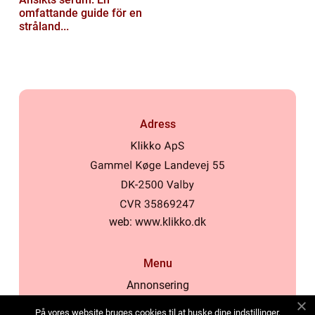
omfattande guide för en
stråland...
Adress
web:
www.klikko.dk
Menu
Annonsering
Om oss
På vores website bruges cookies til at huske dine indstillinger,