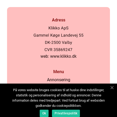
Adress
web:
www.klikko.dk
Menu
Annonsering
Om oss
På vores website bruges cookies til at huske dine indstillinger,
Cookies
statistik og personalisering af indhold og annoncer. Denne
information deles med tredjepart. Ved fortsat brug af websiden
Kontakta oss
godkender du cookiepolitikken.
Sitemap
Ok
Privatlivspolitik