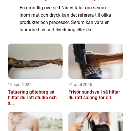
En grundlig översikt När vi talar om serum
inom mat och dryck kan det referera till olika
produkter och processer. Serum kan vara en
biprodukt av osttillverkning eller en
ingrediens i vissa drycker. Här ska vi
undersöka serumets olika användningar
oc...
13 april 2026
01 april 2026
Tatuering göteborg så
Frisör sundsvall så hittar
hittar du rätt studio och
du rätt salong för dit...
s...