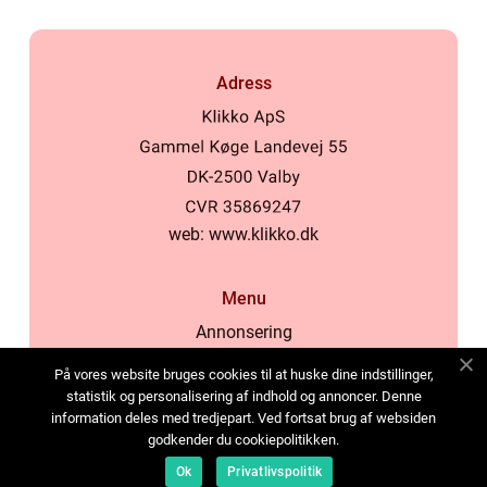
Adress
web:
www.klikko.dk
Menu
Annonsering
Om oss
På vores website bruges cookies til at huske dine indstillinger,
Cookies
statistik og personalisering af indhold og annoncer. Denne
information deles med tredjepart. Ved fortsat brug af websiden
Kontakta oss
godkender du cookiepolitikken.
Sitemap
Ok
Privatlivspolitik