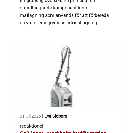
En grundlig översikt. En primer är en
grundläggande komponent inom
matlagning som används för att förbereda
en yta eller ingrediens inför tillagning.
Primern har olika syften och kan vara
avgörande för att uppnå perfektion i smak,
textur och presenta...
01 juli 2026
Eva Sjöberg
redaktionel