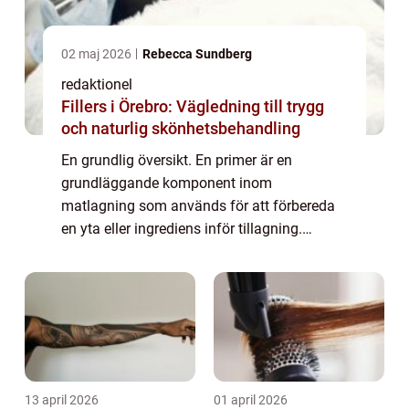
02 maj 2026
Rebecca Sundberg
redaktionel
Fillers i Örebro: Vägledning till trygg
och naturlig skönhetsbehandling
En grundlig översikt. En primer är en
grundläggande komponent inom
matlagning som används för att förbereda
en yta eller ingrediens inför tillagning.
Primern har olika syften och kan vara
avgörande för att uppnå perfektion i smak,
textur och presenta...
13 april 2026
01 april 2026