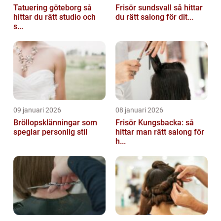
Tatuering göteborg så
Frisör sundsvall så hittar
hittar du rätt studio och
du rätt salong för dit...
s...
09 januari 2026
08 januari 2026
Bröllopsklänningar som
Frisör Kungsbacka: så
speglar personlig stil
hittar man rätt salong för
h...