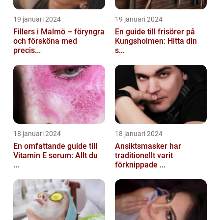
19 januari 2024
19 januari 2024
Fillers i Malmö – föryngra
En guide till frisörer på
och försköna med
Kungsholmen: Hitta din
precis...
s...
18 januari 2024
18 januari 2024
En omfattande guide till
Ansiktsmasker har
Vitamin E serum: Allt du
traditionellt varit
...
förknippade ...