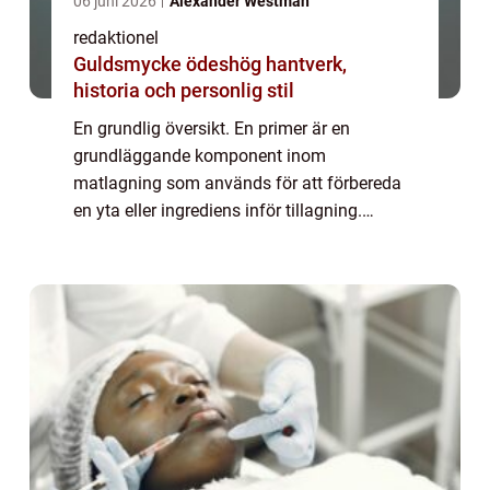
06 juni 2026
Alexander Westman
redaktionel
Guldsmycke ödeshög hantverk,
historia och personlig stil
En grundlig översikt. En primer är en
grundläggande komponent inom
matlagning som används för att förbereda
en yta eller ingrediens inför tillagning.
Primern har olika syften och kan vara
avgörande för att uppnå perfektion i smak,
textur och presenta...