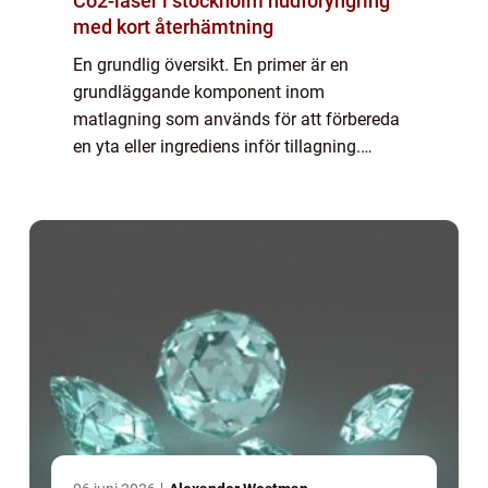
Co2-laser i stockholm hudföryngring
med kort återhämtning
En grundlig översikt. En primer är en
grundläggande komponent inom
matlagning som används för att förbereda
en yta eller ingrediens inför tillagning.
Primern har olika syften och kan vara
avgörande för att uppnå perfektion i smak,
textur och presenta...